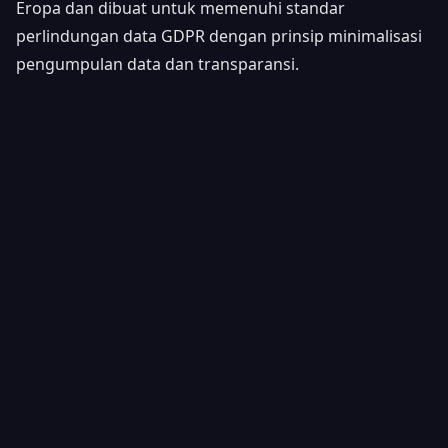
Eropa dan dibuat untuk memenuhi standar
perlindungan data GDPR dengan prinsip minimalisasi
pengumpulan data dan transparansi.