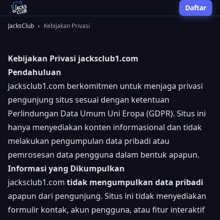
Daftar
JacksClub
›
Kebijakan Privasi
Kebijakan Privasi jacksclub1.com
Pendahuluan
jacksclub1.com berkomitmen untuk menjaga privasi
pengunjung situs sesuai dengan ketentuan
Perlindungan Data Umum Uni Eropa (GDPR). Situs ini
hanya menyediakan konten informasional dan tidak
melakukan pengumpulan data pribadi atau
pemrosesan data pengguna dalam bentuk apapun.
Informasi yang Dikumpulkan
jacksclub1.com
tidak mengumpulkan data pribadi
apapun dari pengunjung. Situs ini tidak menyediakan
formulir kontak, akun pengguna, atau fitur interaktif