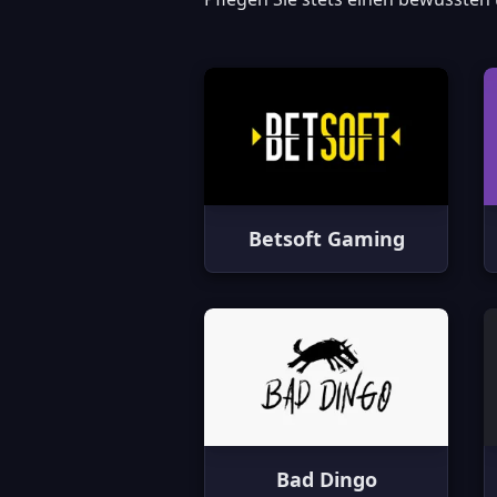
Betsoft Gaming
Bad Dingo