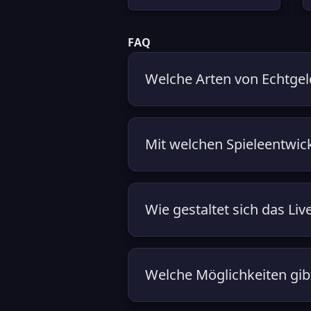
FAQ
Welche Arten von Echtgeld
Mit welchen Spieleentwic
Wie gestaltet sich das Li
Welche Möglichkeiten gibt 