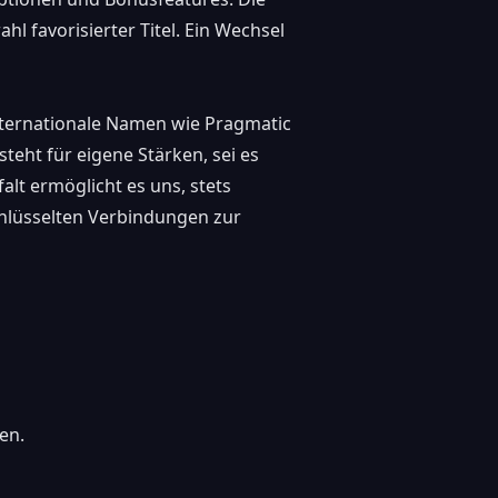
l favorisierter Titel. Ein Wechsel
internationale Namen wie Pragmatic
teht für eigene Stärken, sei es
lt ermöglicht es uns, stets
chlüsselten Verbindungen zur
en.