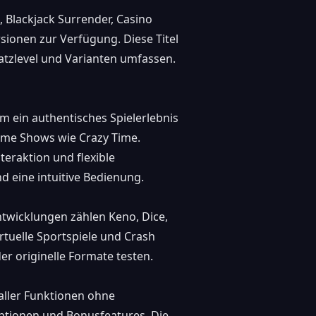
 Blackjack Surrender, Casino
sionen zur Verfügung. Diese Titel
satzlevel und Varianten umfassen.
 ein authentisches Spielerlebnis
Game Shows wie Crazy Time.
teraktion und flexible
d eine intuitive Bedienung.
entwicklungen zählen Keno, Dice,
rtuelle Sportspiele und Crash
r originelle Formate testen.
aller Funktionen ohne
optionen und Bonusfeatures. Die