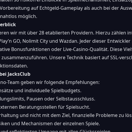
orbereitung auf Echtgeld-Gameplay als auch bei der Auswah
 nahtlos möglich.
erblick
eren wir mit über 28 etablierten Providern. Hierzu zählen 
lay’n GO, Nolimit City und Wazdan. Jeder dieser Entwickler s
ve Bonusfunktionen oder Live-Casino-Qualität. Diese Vielfa
er zusammenzuführen. Unsere Technik basiert auf SSL-vers
aktionsdaten.
bei JacksClub
ino-Team geben wir folgende Empfehlungen:
insätze und individuelle Spielbudgets.
lungslimits, Pausen oder Selbstausschluss.
 externen Beratungsstellen für Spielsucht.
rhaltung und nicht mit dem Ziel, finanzielle Probleme zu lös
isiken und Mechanismen der einzelnen Spiele.
und reflektierten Umgang mit allen Glücksspielen.