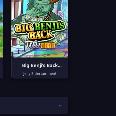
Big Benji’s Back
WildWays
Jelly Entertainment