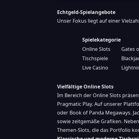
Echtgeld-Spielangebote
Unser Fokus liegt auf einer Vielzah
Spielekategorie
Online Slots
Gates 
Tischspiele
Blackja
Live Casino
Lightni
Vielfältige Online Slots
Im Bereich der Online Slots präse
Pragmatic Play. Auf unserer Platt
oder Book of Panda Megaways.
Ja
sowie zeitgemäße Grafiken. Neben
Themen-Slots, die das Portfolio ko
Klassische und moderne Tischspi