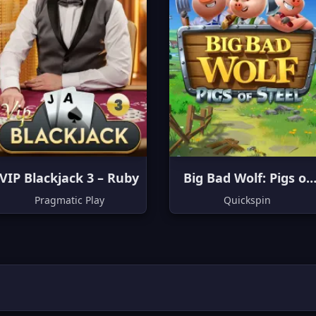
VIP Blackjack 3 – Ruby
Big Bad Wolf: Pigs of
Steel
Pragmatic Play
Quickspin