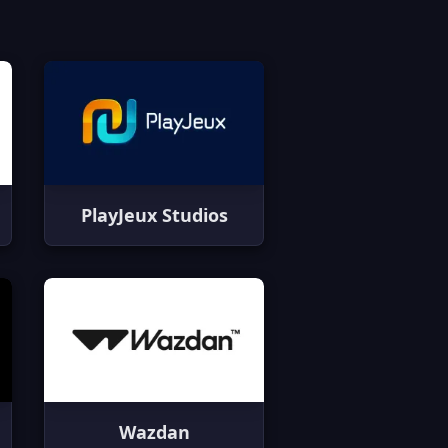
PlayJeux Studios
Wazdan