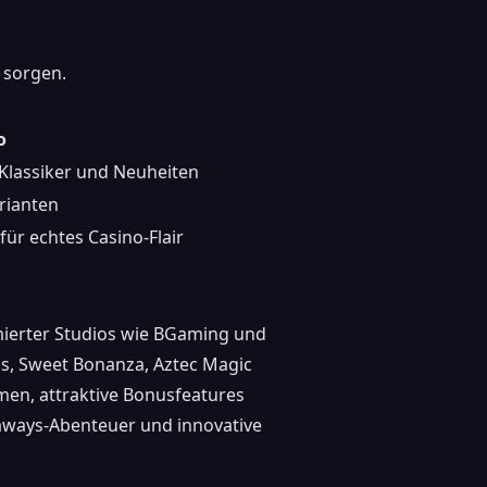
g sorgen.
o
Klassiker und Neuheiten
rianten
ür echtes Casino-Flair
mierter Studios wie BGaming und
us, Sweet Bonanza, Aztec Magic
en, attraktive Bonusfeatures
aways-Abenteuer und innovative