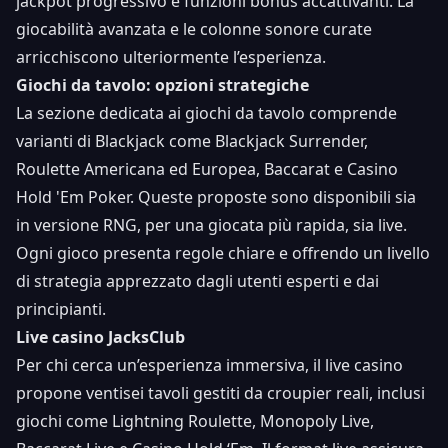
jackpot progressivo e funzioni bonus accattivanti. La
giocabilità avanzata e le colonne sonore curate
arricchiscono ulteriormente l’esperienza.
Giochi da tavolo: opzioni strategiche
La sezione dedicata ai giochi da tavolo comprende
varianti di Blackjack come Blackjack Surrender,
Roulette Americana ed Europea, Baccarat e Casino
Hold 'Em Poker. Queste proposte sono disponibili sia
in versione RNG, per una giocata più rapida, sia live.
Ogni gioco presenta regole chiare e offrendo un livello
di strategia apprezzato dagli utenti esperti e dai
principianti.
Live casino JacksClub
Per chi cerca un’esperienza immersiva, il live casino
propone ventisei tavoli gestiti da croupier reali, inclusi
giochi come Lightning Roulette, Monopoly Live,