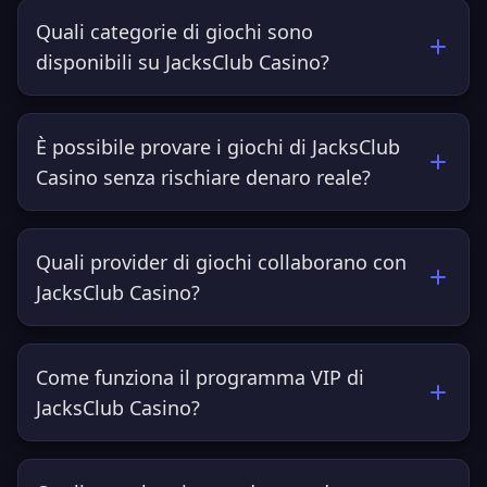
Quali categorie di giochi sono
disponibili su JacksClub Casino?
È possibile provare i giochi di JacksClub
Casino senza rischiare denaro reale?
Quali provider di giochi collaborano con
JacksClub Casino?
Come funziona il programma VIP di
JacksClub Casino?