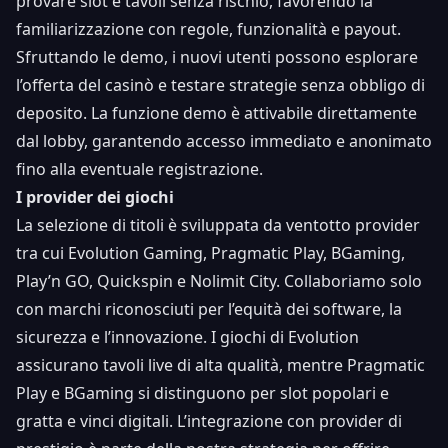
provare slot e tavoli senza rischio, favorendo la
familiarizzazione con regole, funzionalità e payout.
Sfruttando le demo, i nuovi utenti possono esplorare
l’offerta del casinò e testare strategie senza obbligo di
deposito. La funzione demo è attivabile direttamente
dal lobby, garantendo
accesso
immediato e anonimato
fino alla eventuale registrazione.
I provider dei giochi
La selezione di titoli è sviluppata da ventotto provider
tra cui Evolution Gaming, Pragmatic Play, BGaming,
Play’n GO, Quickspin e Nolimit City. Collaboriamo solo
con marchi riconosciuti per l’equità dei software, la
sicurezza e l’innovazione. I giochi di Evolution
assicurano tavoli live di alta qualità, mentre Pragmatic
Play e BGaming si distinguono per slot popolari e
gratta e vinci digitali. L’integrazione con provider di