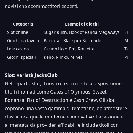
novizi che scommettitori esperti.
Categoria
Esempi di giochi
Slot online
Sugar Rush, Book of Panda Megaways
Elev
Giochi da tavolo
Baccarat, Blackjack Surrender
Moda
Live casino
Casino Hold ‘Em, Roulette
Tavo
Giochi speciali
Keno, Plinko, Mines
Prov
Slot: varietà JacksClub
Nel reparto slot, il nostro team mette a disposizione
titoli rinomati come Gates of Olympus, Sweet
Bonanza, Fist of Destruction e Cash Crew. Gli slot
coprono una vasta gamma di tematiche, da atmosfere
classiche a quelle moderne e innovative. La sezione è
alimentata da provider affidabili e include titoli con