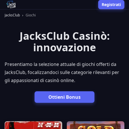
Registrati
JacksClub
›
Giochi
JacksClub Casinò:
innovazione
Presentiamo la selezione attuale di giochi offerti da
JacksClub
, focalizzandoci sulle categorie rilevanti per
gli appassionati di casinò online.
Ottieni Bonus