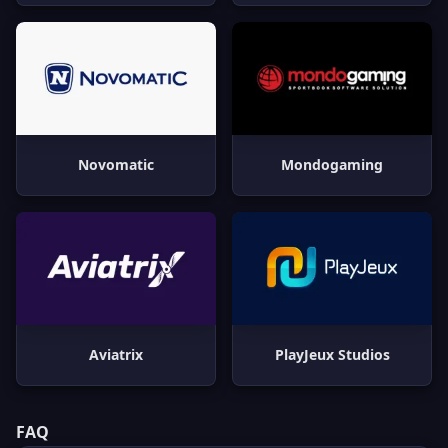
Novomatic
Mondogaming
Aviatrix
PlayJeux Studios
FAQ