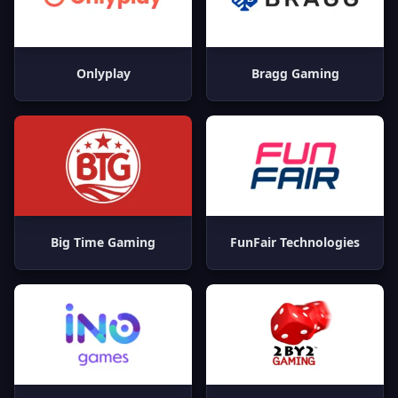
Onlyplay
Bragg Gaming
Big Time Gaming
FunFair Technologies