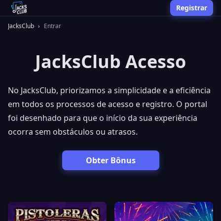
Registrar
JacksClub
›
Entrar
JacksClub Acesso
No JacksClub, priorizamos a simplicidade e a eficiência
em todos os processos de acesso e registro. O portal
foi desenhado para que o início da sua experiência
ocorra sem obstáculos ou atrasos.
Obter Bônus